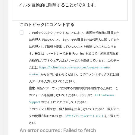
イルを自動的に削除することができます。
このトピックにコメントする
このボックスをクリックすることにより、米国連邦政府の職員また
は代理人ではないこと、また、その職員または代理人に関してまた
は代理として情報を提出していないことを確認したことになりま
す。HCL は、パートナーである Four, Inc を通じて、米国連邦政府
の顧客にソフトウェアおよびサービスを提供しています。このチー
ムには
https://hcltechsw.com/resources/us-government-
contact
からお問い合わせください。このコメントボックスには個
人データを入力しないでください。
注意:
製品ソフトウェアに関する問題や質問を報告するために、こ
のフォームを使用しないでください。代わりに、
HCL Software
Support
のサイトにアクセスしてください。
このコメント欄では、個人情報を共有しないでください。個人デー
タの使用方法については、
プライバシーステートメント
をご覧くだ
さい。