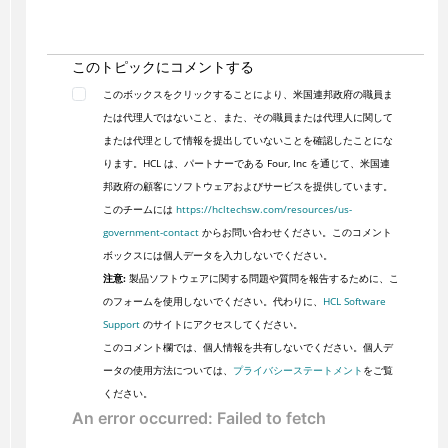
このトピックにコメントする
このボックスをクリックすることにより、米国連邦政府の職員ま
たは代理人ではないこと、また、その職員または代理人に関して
または代理として情報を提出していないことを確認したことにな
ります。HCL は、パートナーである Four, Inc を通じて、米国連
邦政府の顧客にソフトウェアおよびサービスを提供しています。
このチームには
https://hcltechsw.com/resources/us-
government-contact
からお問い合わせください。このコメント
ボックスには個人データを入力しないでください。
注意:
製品ソフトウェアに関する問題や質問を報告するために、こ
のフォームを使用しないでください。代わりに、
HCL Software
Support
のサイトにアクセスしてください。
このコメント欄では、個人情報を共有しないでください。個人デ
ータの使用方法については、
プライバシーステートメント
をご覧
ください。