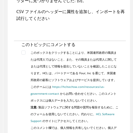
ッダーに見つかりませんでした: {0}。
CSV ファイルのヘッダーに属性を追加し、インポートを再
試行してください
このトピックにコメントする
このボックスをクリックすることにより、米国連邦政府の職員ま
たは代理人ではないこと、また、その職員または代理人に関して
または代理として情報を提出していないことを確認したことにな
ります。HCL は、パートナーである Four, Inc を通じて、米国連
邦政府の顧客にソフトウェアおよびサービスを提供しています。
このチームには
https://hcltechsw.com/resources/us-
government-contact
からお問い合わせください。このコメント
ボックスには個人データを入力しないでください。
注意:
製品ソフトウェアに関する問題や質問を報告するために、こ
のフォームを使用しないでください。代わりに、
HCL Software
Support
のサイトにアクセスしてください。
このコメント欄では、個人情報を共有しないでください。個人デ