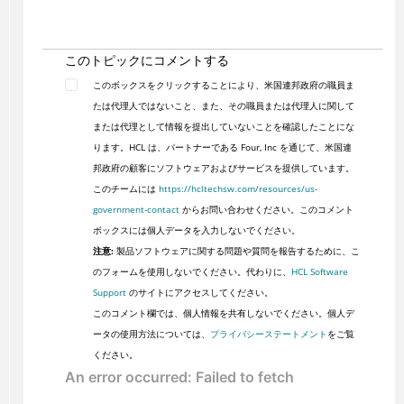
このトピックにコメントする
このボックスをクリックすることにより、米国連邦政府の職員ま
たは代理人ではないこと、また、その職員または代理人に関して
または代理として情報を提出していないことを確認したことにな
ります。HCL は、パートナーである Four, Inc を通じて、米国連
邦政府の顧客にソフトウェアおよびサービスを提供しています。
このチームには
https://hcltechsw.com/resources/us-
government-contact
からお問い合わせください。このコメント
ボックスには個人データを入力しないでください。
注意:
製品ソフトウェアに関する問題や質問を報告するために、こ
のフォームを使用しないでください。代わりに、
HCL Software
Support
のサイトにアクセスしてください。
このコメント欄では、個人情報を共有しないでください。個人デ
ータの使用方法については、
プライバシーステートメント
をご覧
ください。