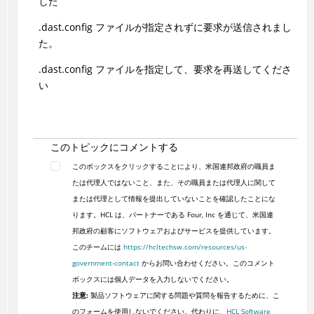
した
.dast.config ファイルが指定されずに要求が送信されまし
た。
.dast.config ファイルを指定して、要求を再送してくださ
い
このトピックにコメントする
このボックスをクリックすることにより、米国連邦政府の職員ま
たは代理人ではないこと、また、その職員または代理人に関して
または代理として情報を提出していないことを確認したことにな
ります。HCL は、パートナーである Four, Inc を通じて、米国連
邦政府の顧客にソフトウェアおよびサービスを提供しています。
このチームには
https://hcltechsw.com/resources/us-
government-contact
からお問い合わせください。このコメント
ボックスには個人データを入力しないでください。
注意:
製品ソフトウェアに関する問題や質問を報告するために、こ
のフォームを使用しないでください。代わりに、
HCL Software