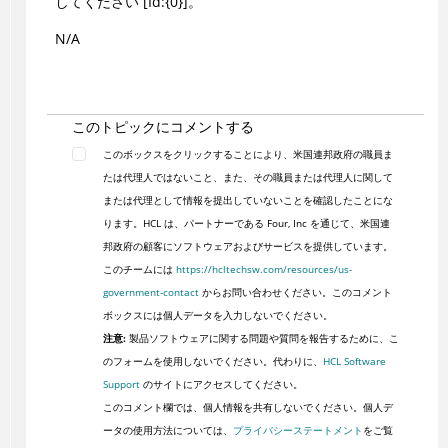
してください [Id:{0}]。
N/A
このトピックにコメントする
このボックスをクリックすることにより、米国連邦政府の職員ま
たは代理人ではないこと、また、その職員または代理人に関して
または代理として情報を提出していないことを確認したことにな
ります。HCL は、パートナーである Four, Inc を通じて、米国連
邦政府の顧客にソフトウェアおよびサービスを提供しています。
このチームには
https://hcltechsw.com/resources/us-
government-contact
からお問い合わせください。このコメント
ボックスには個人データを入力しないでください。
注意:
製品ソフトウェアに関する問題や質問を報告するために、こ
のフォームを使用しないでください。代わりに、
HCL Software
Support
のサイトにアクセスしてください。
このコメント欄では、個人情報を共有しないでください。個人デ
ータの使用方法については、
プライバシーステートメント
をご覧