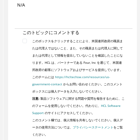
N/A
このトピックにコメントする
このボックスをクリックすることにより、米国連邦政府の職員ま
たは代理人ではないこと、また、その職員または代理人に関して
または代理として情報を提出していないことを確認したことにな
ります。HCL は、パートナーである Four, Inc を通じて、米国連
邦政府の顧客にソフトウェアおよびサービスを提供しています。
このチームには
https://hcltechsw.com/resources/us-
government-contact
からお問い合わせください。このコメント
ボックスには個人データを入力しないでください。
注意:
製品ソフトウェアに関する問題や質問を報告するために、こ
のフォームを使用しないでください。代わりに、
HCL Software
Support
のサイトにアクセスしてください。
このコメント欄では、個人情報を共有しないでください。個人デ
ータの使用方法については、
プライバシーステートメント
をご覧
ください。