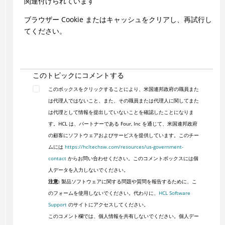
関連付けられています
ブラウザー Cookie またはキャッシュをクリアし、再試行し
てください。
このトピックにコメントする
このボックスをクリックすることにより、米国連邦政府の職員また
は代理人ではないこと、また、その職員または代理人に関してまた
は代理として情報を提出していないことを確認したことになりま
す。HCL は、パートナーである Four, Inc を通じて、米国連邦政府
の顧客にソフトウェアおよびサービスを提供しています。このチー
ムには
https://hcltechsw.com/resources/us-government-
contact
からお問い合わせください。このコメントボックスには個
人データを入力しないでください。
注意:
製品ソフトウェアに関する問題や質問を報告するために、こ
のフォームを使用しないでください。代わりに、
HCL Software
Support
のサイトにアクセスしてください。
このコメント欄では、個人情報を共有しないでください。個人デー