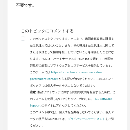
不要です。
このトピックにコメントする
このボックスをクリックすることにより、米国連邦政府の職員ま
たは代理人ではないこと、また、その職員または代理人に関して
または代理として情報を提出していないことを確認したことにな
ります。HCL は、パートナーである Four, Inc を通じて、米国連
邦政府の顧客にソフトウェアおよびサービスを提供しています。
このチームには
https://hcltechsw.com/resources/us-
government-contact
からお問い合わせください。このコメント
ボックスには個人データを入力しないでください。
注意:
製品ソフトウェアに関する問題や質問を報告するために、こ
のフォームを使用しないでください。代わりに、
HCL Software
Support
のサイトにアクセスしてください。
このコメント欄では、個人情報を共有しないでください。個人デ
ータの使用方法については、
プライバシーステートメント
をご覧
ください。