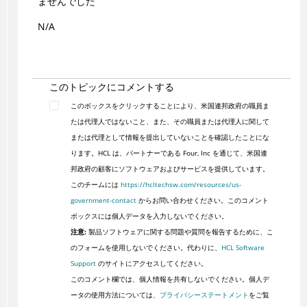
ませんでした
N/A
このトピックにコメントする
このボックスをクリックすることにより、米国連邦政府の職員ま
たは代理人ではないこと、また、その職員または代理人に関して
または代理として情報を提出していないことを確認したことにな
ります。HCL は、パートナーである Four, Inc を通じて、米国連
邦政府の顧客にソフトウェアおよびサービスを提供しています。
このチームには
https://hcltechsw.com/resources/us-
government-contact
からお問い合わせください。このコメント
ボックスには個人データを入力しないでください。
注意:
製品ソフトウェアに関する問題や質問を報告するために、こ
のフォームを使用しないでください。代わりに、
HCL Software
Support
のサイトにアクセスしてください。
このコメント欄では、個人情報を共有しないでください。個人デ
ータの使用方法については、
プライバシーステートメント
をご覧