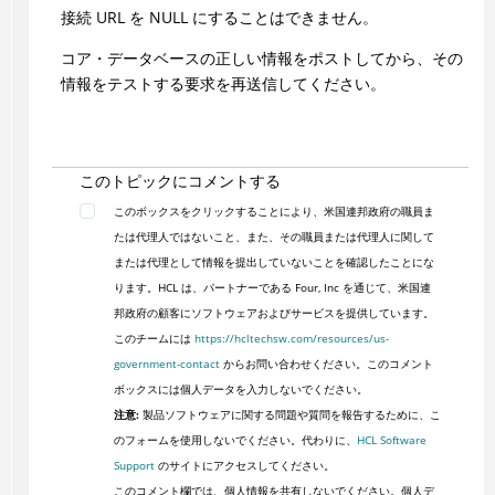
接続 URL を NULL にすることはできません。
コア・データベースの正しい情報をポストしてから、その
情報をテストする要求を再送信してください。
このトピックにコメントする
このボックスをクリックすることにより、米国連邦政府の職員ま
たは代理人ではないこと、また、その職員または代理人に関して
または代理として情報を提出していないことを確認したことにな
ります。HCL は、パートナーである Four, Inc を通じて、米国連
邦政府の顧客にソフトウェアおよびサービスを提供しています。
このチームには
https://hcltechsw.com/resources/us-
government-contact
からお問い合わせください。このコメント
ボックスには個人データを入力しないでください。
注意:
製品ソフトウェアに関する問題や質問を報告するために、こ
のフォームを使用しないでください。代わりに、
HCL Software
Support
のサイトにアクセスしてください。
このコメント欄では、個人情報を共有しないでください。個人デ