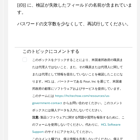
[{0}] に、検証が失敗したフィールドの名前が含まれていま
す。
パスワードの文字数を少なくして、再試行してください。
このトピックにコメントする
このボックスをクリックすることにより、米国連邦政府の職員ま
たは代理人ではないこと、また、その職員または代理人に関して
または代理として情報を提出していないことを確認したことにな
ります。HCL は、パートナーである Four, Inc を通じて、米国連
邦政府の顧客にソフトウェアおよびサービスを提供しています。
このチームには
https://hcltechsw.com/resources/us-
government-contact
からお問い合わせください。このコメント
ボックスには個人データを入力しないでください。
注意:
製品ソフトウェアに関する問題や質問を報告するために、こ
のフォームを使用しないでください。代わりに、
HCL Software
Support
のサイトにアクセスしてください。
このコメント欄では、個人情報を共有しないでください。個人デ