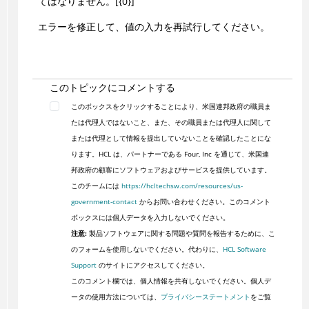
てはなりません。[{0}]
エラーを修正して、値の入力を再試行してください。
このトピックにコメントする
このボックスをクリックすることにより、米国連邦政府の職員ま
たは代理人ではないこと、また、その職員または代理人に関して
または代理として情報を提出していないことを確認したことにな
ります。HCL は、パートナーである Four, Inc を通じて、米国連
邦政府の顧客にソフトウェアおよびサービスを提供しています。
このチームには
https://hcltechsw.com/resources/us-
government-contact
からお問い合わせください。このコメント
ボックスには個人データを入力しないでください。
注意:
製品ソフトウェアに関する問題や質問を報告するために、こ
のフォームを使用しないでください。代わりに、
HCL Software
Support
のサイトにアクセスしてください。
このコメント欄では、個人情報を共有しないでください。個人デ
ータの使用方法については、
プライバシーステートメント
をご覧