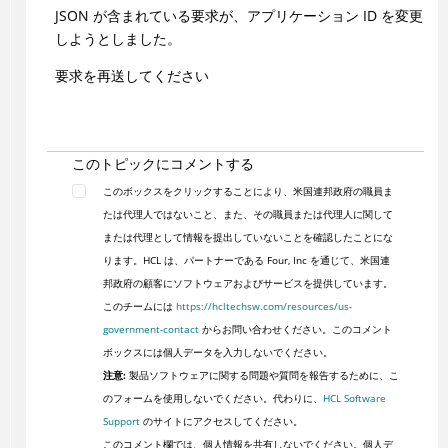
JSON が含まれている要求が、アプリケーション ID を変更
しようとしました。
要求を再送してください
このトピックにコメントする
このボックスをクリックすることにより、米国連邦政府の職員ま
たは代理人ではないこと、また、その職員または代理人に関して
または代理として情報を提出していないことを確認したことにな
ります。HCL は、パートナーである Four, Inc を通じて、米国連
邦政府の顧客にソフトウェアおよびサービスを提供しています。
このチームには
https://hcltechsw.com/resources/us-
government-contact
からお問い合わせください。このコメント
ボックスには個人データを入力しないでください。
注意:
製品ソフトウェアに関する問題や質問を報告するために、こ
のフォームを使用しないでください。代わりに、
HCL Software
Support
のサイトにアクセスしてください。
このコメント欄では、個人情報を共有しないでください。個人デ