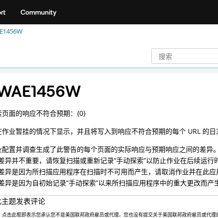
rt
Community
E1456W
WAE1456W
页面的响应不符合预期：{0}
在作业暂挂的情况下显示，并且将写入到响应不符合预期的每个 URL 的日
业配置并调查生成了此警告的每个页面的实际响应与预期响应之间的差异
差异并不重要，请恢复扫描或重新记录“手动探索”以防止作业在后续运行
差异是因为所扫描应用程序在扫描时不可用而产生，请取消作业并在此应
差异是因为自初始记录“手动探索”以来所扫描应用程序中的重大更改而产
此主题发表评论
点击此框即表示您承认您不是美国联邦政府雇员或代理，您也没有提交关于美国联邦政府雇员或代理的信息