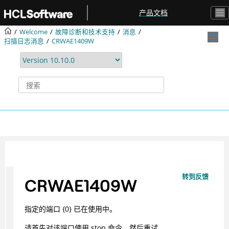
跳转到主要内容
产品文档
Welcome
故障诊断和技术支持
消息
扫描日志消息
CRWAE1409W
转到反馈
CRWAE1409W
指定的端口 {0} 已在使用中。
请首先对该端口使用 stop 命令，然后重试。