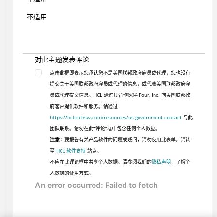
不适用
对此主题发表评论
点击此框即表示您承认您不是美国联邦政府雇员或代理，您也没有
提交关于美国联邦政府雇员或代理的信息，或代表美国联邦政府雇
员或代理提交信息。HCL 通过其合作伙伴 Four, Inc. 向美国联邦政
府客户提供软件和服务。请通过
https://hcltechsw.com/resources/us-government-contact
与此
团队联系。请勿在此“评论”框中包含任何个人数据。
注意：
要报告有关产品软件的问题或疑问，请勿使用此表单。请转
至
HCL 软件支持
站点。
不应在此评论框中共享个人数据。请参阅我们的
隐私声明
，了解个
人数据的使用方式。