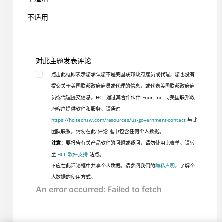
不适用
对此主题发表评论
点击此框即表示您承认您不是美国联邦政府雇员或代理，您也没有
提交关于美国联邦政府雇员或代理的信息，或代表美国联邦政府雇
员或代理提交信息。HCL 通过其合作伙伴 Four, Inc. 向美国联邦政
府客户提供软件和服务。请通过
https://hcltechsw.com/resources/us-government-contact
与此
团队联系。请勿在此“评论”框中包含任何个人数据。
注意：
要报告有关产品软件的问题或疑问，请勿使用此表单。请转
至
HCL 软件支持
站点。
不应在此评论框中共享个人数据。请参阅我们的
隐私声明
，了解个
人数据的使用方式。