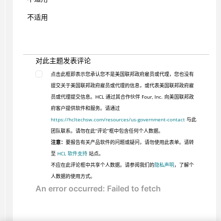
不适用
对此主题发表评论
点击此框即表示您承认您不是美国联邦政府雇员或代理，您也没有
提交关于美国联邦政府雇员或代理的信息，或代表美国联邦政府雇
员或代理提交信息。HCL 通过其合作伙伴 Four, Inc. 向美国联邦政
府客户提供软件和服务。请通过
https://hcltechsw.com/resources/us-government-contact
与此
团队联系。请勿在此“评论”框中包含任何个人数据。
注意：
要报告有关产品软件的问题或疑问，请勿使用此表单。请转
至
HCL 软件支持
站点。
不应在此评论框中共享个人数据。请参阅我们的
隐私声明
，了解个
人数据的使用方式。