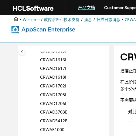
跳转到主要内容
CRWAD1610I
产品文档
Customer Suppo
CRWAD1611I
Welcome
故障诊断和技术支持
消息
扫描日志消息
CRWAE
CRWAD1612I
CRWAD1613I
CRWAD1614I
CRWAD1615I
CR
CRWAD1616I
CRWAD1617I
扫描正
CRWAD1618I
在此阶段
CRWAD1702I
多个分
CRWAD1705I
不需要
CRWAD1706I
对
CRWAD3703E
CRWAD5412E
CRWAE1000I