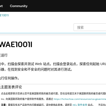
rt
Community
1001I
WAE1001I
在运行
中，扫描会探索并测试 Web 站点。扫描会登录站点，探索任何起始 U
析器，在找到安全和不安全的问题时对其进行测试。
执行任何操作。
此主题发表评论
点击此框即表示您承认您不是美国联邦政府雇员或代理，您也没有提交关于美国联邦政府雇员或代理的信息
Inc. 向美国联邦政府客户提供软件和服务。请通过
https://hcltechsw.com/resources/us-governm
注意：
要报告有关产品软件的问题或疑问，请勿使用此表单。请转至
HCL 软件支持
站点。
不应在