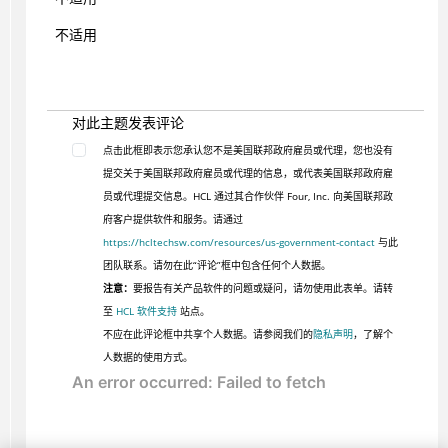
不适用
对此主题发表评论
点击此框即表示您承认您不是美国联邦政府雇员或代理，您也没有
提交关于美国联邦政府雇员或代理的信息，或代表美国联邦政府雇
员或代理提交信息。HCL 通过其合作伙伴 Four, Inc. 向美国联邦政
府客户提供软件和服务。请通过
https://hcltechsw.com/resources/us-government-contact
与此
团队联系。请勿在此“评论”框中包含任何个人数据。
注意：
要报告有关产品软件的问题或疑问，请勿使用此表单。请转
至
HCL 软件支持
站点。
不应在此评论框中共享个人数据。请参阅我们的
隐私声明
，了解个
人数据的使用方式。