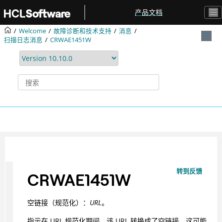
跳转到主要内容
产品文档
Welcome
故障诊断和技术支持
消息
扫描日志消息
CRWAE1451W
转到反馈
CRWAE1451W
空链接（规范化）：
URL
。
指示在 URL 规范化期间，该 URL 转换成了空链接。这可能