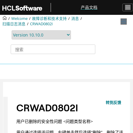
跳转到主要内容
产品文档
Welcome
故障诊断和技术支持
消息
扫描日志消息
CRWAD0802I
转到反馈
CRWAD0802I
用户已删除的安全性问题 <问题类型名称>
用户通过选择该问题，右键单击然后选择“删除”，删除了该