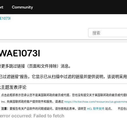
rt
Community
1073I
WAE1073I
录更多跳过链接（页面和文件排除）消息。
“已过滤链接”报告，它显示已从扫描中过滤的链接并提供说明，该说明采
此主题发表评论
点击此框即表示您承认您不是美国联邦政府雇员或代理，您也没有提交关于美国联邦政府雇员或代理的信息
Inc. 向美国联邦政府客户提供软件和服务。请通过
https://hcltechsw.com/resources/us-governm
注意：
要报告有关产品软件的问题或疑问，请勿使用此表单。请转至
HCL 软件支持
站点。
不应在