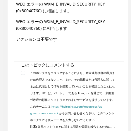
WEO エラーの WXM_E_INVALID_SECURITY_KEY
(0x80040760) に相当します。
WEO エラーの WXM_E_INVALID_SECURITY_KEY
(0x80040760) に相当します
アクションは不要です
このトピックにコメントする
このボックスをクリックすることにより、米国連邦政府の職員ま
たは代理人ではないこと、また、その職員または代理人に関して
または代理として情報を提出していないことを確認したことにな
ります。HCL は、パートナーである Four, Inc を通じて、米国連
邦政府の顧客にソフトウェアおよびサービスを提供しています。
このチームには
https://hcltechsw.com/resources/us-
government-contact
からお問い合わせください。このコメント
ボックスには個人データを入力しないでください。
注意:
製品ソフトウェアに関する問題や質問を報告するために、こ