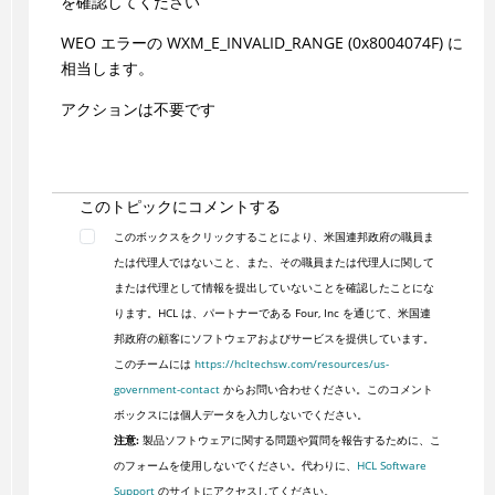
を確認してください
WEO エラーの WXM_E_INVALID_RANGE (0x8004074F) に
相当します。
アクションは不要です
このトピックにコメントする
このボックスをクリックすることにより、米国連邦政府の職員ま
たは代理人ではないこと、また、その職員または代理人に関して
または代理として情報を提出していないことを確認したことにな
ります。HCL は、パートナーである Four, Inc を通じて、米国連
邦政府の顧客にソフトウェアおよびサービスを提供しています。
このチームには
https://hcltechsw.com/resources/us-
government-contact
からお問い合わせください。このコメント
ボックスには個人データを入力しないでください。
注意:
製品ソフトウェアに関する問題や質問を報告するために、こ
のフォームを使用しないでください。代わりに、
HCL Software
Support
のサイトにアクセスしてください。