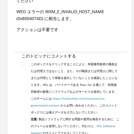
ください
WEO エラーの WXM_E_INVALID_HOST_NAME
(0x8004074D) に相当します。
アクションは不要です
このトピックにコメントする
このボックスをクリックすることにより、米国連邦政府の職員ま
たは代理人ではないこと、また、その職員または代理人に関して
または代理として情報を提出していないことを確認したことにな
ります。HCL は、パートナーである Four, Inc を通じて、米国連
邦政府の顧客にソフトウェアおよびサービスを提供しています。
このチームには
https://hcltechsw.com/resources/us-
government-contact
からお問い合わせください。このコメント
ボックスには個人データを入力しないでください。
注意:
製品ソフトウェアに関する問題や質問を報告するために、こ
のフォームを使用しないでください。代わりに、
HCL Software
Support
のサイトにアクセスしてください。