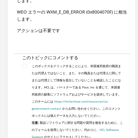
します。
WEO エラーの WXM_E_DB_ERROR (0x8004070F) に相当
します。
アクションは不要です
このトピックにコメントする
このボックスをクリックすることにより、米国連邦政府の職員ま
たは代理人ではないこと、また、その職員または代理人に関して
または代理として情報を提出していないことを確認したことにな
ります。HCL は、パートナーである Four, Inc を通じて、米国連
邦政府の顧客にソフトウェアおよびサービスを提供しています。
このチームには
https://hcltechsw.com/resources/us-
government-contact
からお問い合わせください。このコメント
ボックスには個人データを入力しないでください。
注意:
製品ソフトウェアに関する問題や質問を報告するために、こ
のフォームを使用しないでください。代わりに、
HCL Software
Support
のサイトにアクセスしてください。