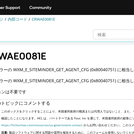
er Support
Community
ジ
内部コード
CRWAE0081E
WAE0081E
ラーの WXM_E_SITEMINDER_GET_AGENT_CFG (0x80040751) に相
ラーの WXM_E_SITEMINDER_GET_AGENT_CFG (0x80040751) に相
ョンは不要です
のトピックにコメントする
このボックスをクリックすることにより、米国連邦政府の職員または代理人ではないこと、また、
確認したことになります。HCL は、パートナーである Four, Inc を通じて、米国連邦政府の
https://hcltechsw.com/resources/us-government-contact
からお問い合わせください。このコメ
注意:
製品ソフトウェアに関する問題や質問を報告するために、このフォームを使用しないでくだ