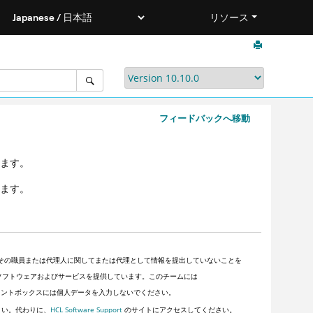
リソース
フィードバックへ移動
当します。
当します。
その職員または代理人に関してまたは代理として情報を提出していないことを
顧客にソフトウェアおよびサービスを提供しています。このチームには
ントボックスには個人データを入力しないでください。
さい。代わりに、
HCL Software Support
のサイトにアクセスしてください。