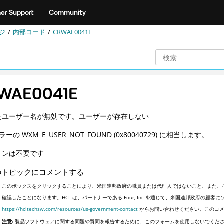
er Support
Community
ジ
内部コード
CRWAE0041E
WAE0041E
たユーザー名が無効です。ユーザーが存在しない
ラーの WXM_E_USER_NOT_FOUND (0x80040729) に相当します。
ョンは不要です
のトピックにコメントする
このボックスをクリックすることにより、米国連邦政府の職員または代理人ではないこと、また、
確認したことになります。HCL は、パートナーである Four, Inc を通じて、米国連邦政府の
https://hcltechsw.com/resources/us-government-contact
からお問い合わせください。このコメ
注意:
製品ソフトウェアに関する問題や質問を報告するために、このフォームを使用しないでくだ