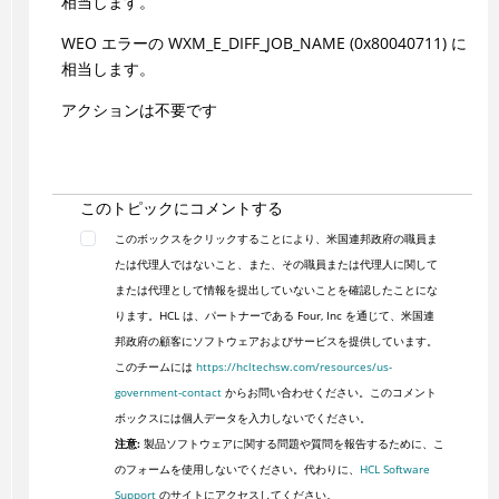
相当します。
WEO エラーの WXM_E_DIFF_JOB_NAME (0x80040711) に
相当します。
アクションは不要です
このトピックにコメントする
このボックスをクリックすることにより、米国連邦政府の職員ま
たは代理人ではないこと、また、その職員または代理人に関して
または代理として情報を提出していないことを確認したことにな
ります。HCL は、パートナーである Four, Inc を通じて、米国連
邦政府の顧客にソフトウェアおよびサービスを提供しています。
このチームには
https://hcltechsw.com/resources/us-
government-contact
からお問い合わせください。このコメント
ボックスには個人データを入力しないでください。
注意:
製品ソフトウェアに関する問題や質問を報告するために、こ
のフォームを使用しないでください。代わりに、
HCL Software
Support
のサイトにアクセスしてください。