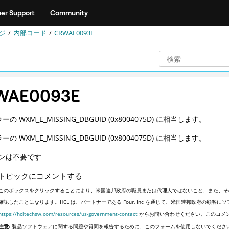
er Support
Community
ジ
内部コード
CRWAE0093E
WAE0093E
ーの WXM_E_MISSING_DBGUID (0x8004075D) に相当します。
ーの WXM_E_MISSING_DBGUID (0x8004075D) に相当します。
ンは不要です
トピックにコメントする
このボックスをクリックすることにより、米国連邦政府の職員または代理人ではないこと、また、そ
確認したことになります。HCL は、パートナーである Four, Inc を通じて、米国連邦政府の顧
https://hcltechsw.com/resources/us-government-contact
からお問い合わせください。このコメ
注意:
製品ソフトウェアに関する問題や質問を報告するために、このフォームを使用しないでくださ