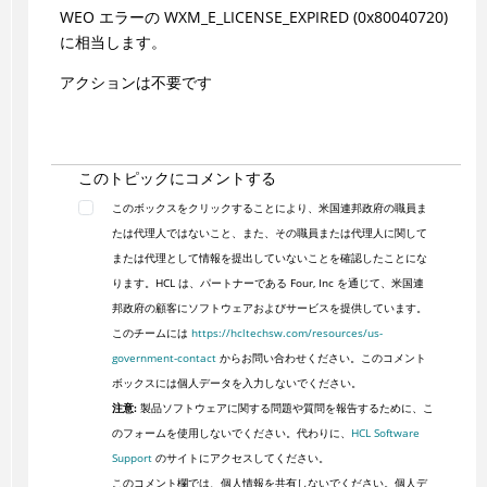
WEO エラーの WXM_E_LICENSE_EXPIRED (0x80040720)
に相当します。
アクションは不要です
このトピックにコメントする
このボックスをクリックすることにより、米国連邦政府の職員ま
たは代理人ではないこと、また、その職員または代理人に関して
または代理として情報を提出していないことを確認したことにな
ります。HCL は、パートナーである Four, Inc を通じて、米国連
邦政府の顧客にソフトウェアおよびサービスを提供しています。
このチームには
https://hcltechsw.com/resources/us-
government-contact
からお問い合わせください。このコメント
ボックスには個人データを入力しないでください。
注意:
製品ソフトウェアに関する問題や質問を報告するために、こ
のフォームを使用しないでください。代わりに、
HCL Software
Support
のサイトにアクセスしてください。
このコメント欄では、個人情報を共有しないでください。個人デ