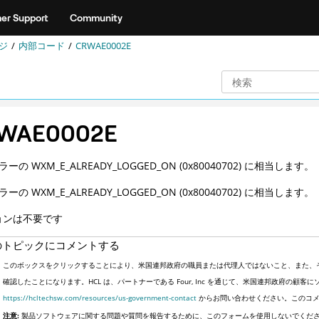
er Support
Community
ジ
内部コード
CRWAE0002E
WAE0002E
ラーの WXM_E_ALREADY_LOGGED_ON (0x80040702) に相当します。
ラーの WXM_E_ALREADY_LOGGED_ON (0x80040702) に相当します。
ョンは不要です
のトピックにコメントする
このボックスをクリックすることにより、米国連邦政府の職員または代理人ではないこと、また、
確認したことになります。HCL は、パートナーである Four, Inc を通じて、米国連邦政府の
https://hcltechsw.com/resources/us-government-contact
からお問い合わせください。このコメ
注意:
製品ソフトウェアに関する問題や質問を報告するために、このフォームを使用しないでくだ