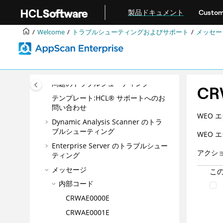
ベスト・プラクティス
メインコンテンツにジャンプ
製品ドキュメント
Custom
構成
管理
Welcome
トラブルシューティングおよびサポート
メッセー
アプリケーション・リスクの管理
トラブルシューティングおよびサポー
ト
問題のトラブルシューティング
CR
テンプレート:HCL® サポートへのお
問い合わせ
WEO エ
Dynamic Analysis Scanner のトラ
ブルシューティング
WEO エ
Enterprise Server のトラブルシュー
アクシ
ティング
メッセージ
こ
内部コード
CRWAE0000E
CRWAE0001E