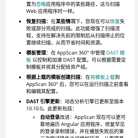
置为
忽略
应用程序中的某些路径，这与扫描
Web 应用程序时一样。
恢复扫描：
在
某些情况
下，您现在可以
恢复
失
败或部分完成的扫描。此功能增强了扫描流
程，支持在解决先前的限制后从扫描停止的位
置继续扫描，从而节省时间和资源。
模板管理
：在
AppScan 360°
中管理
DAST 模
板
以控制和加速 DAST 配置。可以根据需要定
制模板并将其分配给资产组。
根据上载的模板创建扫描
：在
将模板上载
到
AppScan 360°
后，您可以在运行扫描之前查看
和编辑其配置。
DAST 引擎更新
：动态分析引擎已更新至版本
10.10.0。此更新包括：
自动登录
改进：AppScan 现在可以更可
靠地遍历 Angular 应用程序，修复罕见
的登录录制错误，并在播放失败后的第