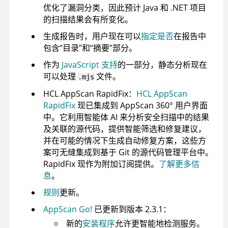
优化了漏洞分类，因此预计 Java 和 .NET 项目
的扫描结果会有所变化。
生成报告时，用户现在可以
指定是否
在报告中
包含“目录”和“摘要”部分。
作为
JavaScript 支持
的一部分，静态分析现在
可以处理
文件。
.mjs
HCL AppScan RapidFix
：
HCL AppScan
RapidFix
现已集成到
AppScan 360°
用户界面
中。它利用智能体 AI 来分析安全扫描中的结果
及关联的源代码，提供智能筛选和修复建议，
并在可能的情况下生成自动修复方案，这些方
案可无缝集成到基于 Git 的源代码管理平台中。
RapidFix 现作为附加订阅提供。
了解更多信
息
。
规则
更新。
AppScan Go!
已更新到版本 2.3.1：
新的
安装程序
允许更智能地检测服务。