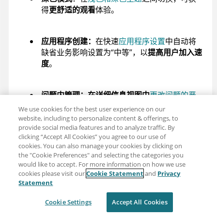
得
更舒适的观看
体验。
应用程序创建：
在快速
应用程序设置
中自动将
缺省业务影响设置为“中等”，以
提高用户加入速
度
。
问题内管理：
在详细信息视图中
更改问题的严
重性或状态
。
We use cookies for the best user experience on our
website, including to personalize content & offerings, to
provide social media features and to analyze traffic. By
clicking “Accept All Cookies” you agree to our use of
报告
：CSV 格式的安全报告中添加了
新的“严重
cookies. You can also manage your cookies by clicking on
问题”列
。更新自动化脚本以识别此新列。
the "Cookie Preferences" and selecting the categories you
would like to accept. For more information on how we use
cookies please visit our
Cookie Statement
and
Privacy
合规性报告
和
策略
：
Statement
欧盟数字运营韧性法案 (DORA) 报告
Cookie Settings
Accept All Cookies
（新）。