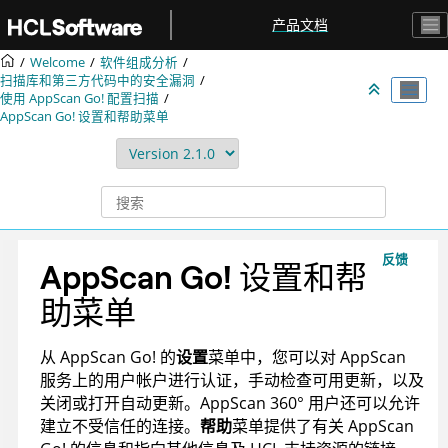
跳转到主要内容
产品文档
Welcome
软件组成分析
扫描库和第三方代码中的安全漏洞
使用
AppScan Go!
配置扫描
AppScan Go!
设置和帮助菜单
反馈
AppScan Go!
设置和帮
助菜单
从
AppScan Go!
的
设置
菜单中，您可以对
AppScan
服务上的用户帐户进行认证，手动检查可用更新，以及
关闭或打开自动更新。
AppScan 360°
用户还可以允许
建立不受信任的连接。
帮助
菜单提供了有关
AppScan