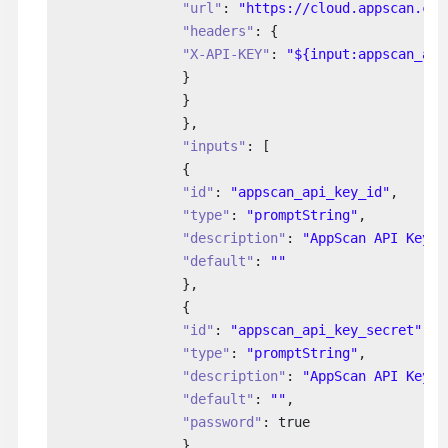
"url"
: 
"https://cloud.appscan.com
"headers"
: {

"X-API-KEY"
: 
"${input:appscan_api
                }

                }

                },

"inputs"
: [

                {

"id"
: 
"appscan_api_key_id"
,

"type"
: 
"promptString"
,

"description"
: 
"AppScan API Key I
"default"
: 
""
                },

                {

"id"
: 
"appscan_api_key_secret"
,

"type"
: 
"promptString"
,

"description"
: 
"AppScan API Key S
"default"
: 
""
,

"password"
: true

                }
