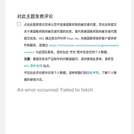
对此主题发表评论
点击此框即表示您承认您不是美国联邦政府雇员或代理，您也没有提交
关于美国联邦政府雇员或代理的信息，或代表美国联邦政府雇员或代理
提交信息。HCL 通过其合作伙伴 Four, Inc. 向美国联邦政府客户提供软
件和服务。请通过
https://hcltechsw.com/resources/us-government-
contact
与此团队联系。请勿在此“评论”框中包含任何个人数据。
注意：
要报告有关产品软件的问题或疑问，请勿使用此表单。请转至
HCL 软件支持
站点。
不应在此评论框中共享个人数据。请参阅我们的
隐私声明
，了解个人数
据的使用方式。