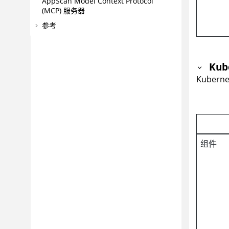
AppScan
Model Context Protocol
(MCP) 服务器
参考
Ku
Kubern
组件