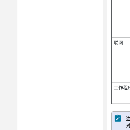
联网
工作程
对