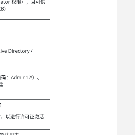
reator 权限），且可供
KB）
e Directory /
：Admin12!）、
建
知
户网站，以进行许可证激活
容器注册表