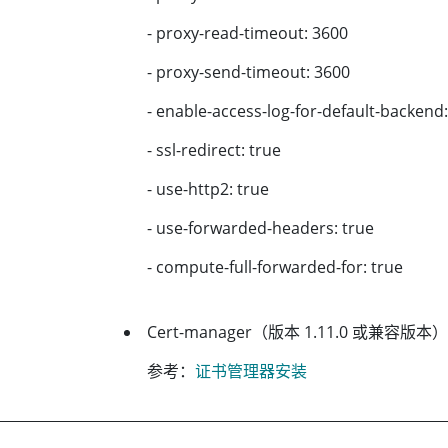
- proxy-read-timeout: 3600
- proxy-send-timeout: 3600
- enable-access-log-for-default-backend:
- ssl-redirect: true
- use-http2: true
- use-forwarded-headers: true
- compute-full-forwarded-for: true
Cert-manager（版本 1.11.0 或兼容版本
参考：
证书管理器安装