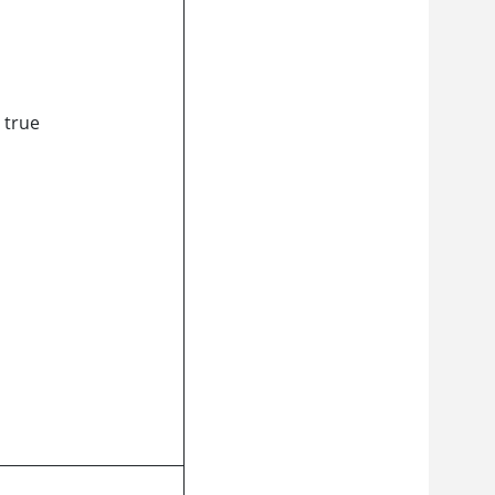
 true
）