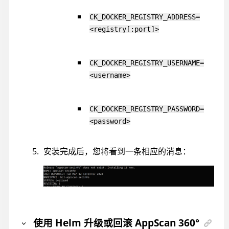
CK_DOCKER_REGISTRY_ADDRESS=
<registry[:port]>
CK_DOCKER_REGISTRY_USERNAME=
<username>
CK_DOCKER_REGISTRY_PASSWORD=
<password>
安装完成后，您将看到一条相应的消息：
使用 Helm 升级或回滚
AppScan 360°