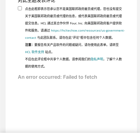
对此主题发表评论
点击此框即表示您承认您不是美国联邦政府雇员或代理，您也没有提交
关于美国联邦政府雇员或代理的信息，或代表美国联邦政府雇员或代理
提交信息。HCL 通过其合作伙伴 Four, Inc. 向美国联邦政府客户提供软
件和服务。请通过
https://hcltechsw.com/resources/us-government-
contact
与此团队联系。请勿在此“评论”框中包含任何个人数据。
注意：
要报告有关产品软件的问题或疑问，请勿使用此表单。请转至
HCL 软件支持
站点。
不应在此评论框中共享个人数据。请参阅我们的
隐私声明
，了解个人数
据的使用方式。