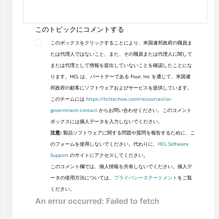
このトピックにコメントする
このボックスをクリックすることにより、米国連邦政府の職員ま
たは代理人ではないこと、また、その職員または代理人に関して
または代理として情報を提出していないことを確認したことにな
ります。HCL は、パートナーである Four, Inc を通じて、米国連
邦政府の顧客にソフトウェアおよびサービスを提供しています。
このチームには
https://hcltechsw.com/resources/us-
government-contact
からお問い合わせください。このコメント
ボックスには個人データを入力しないでください。
注意:
製品ソフトウェアに関する問題や質問を報告するために、こ
のフォームを使用しないでください。代わりに、
HCL Software
Support
のサイトにアクセスしてください。
このコメント欄では、個人情報を共有しないでください。個人デ
ータの使用方法については、
プライバシーステートメント
をご覧
ください。