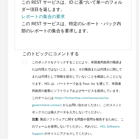
この REST サービスは、ID に基づいて単一のフォル
ダー項目を返します。
レポートの集合の要求
この REST サービスは、特定のレポート・パック内
部のレポートの集合を要求します。
このトピックにコメントする
このボックスをクリックすることにより、米国連邦政府の職員ま
たは代理人ではないこと、また、その職員または代理人に関して
または代理として情報を提出していないことを確認したことにな
ります。HCL は、パートナーである Four, Inc を通じて、米国連
邦政府の顧客にソフトウェアおよびサービスを提供しています。
このチームには
https://hcltechsw.com/resources/us-
government-contact
からお問い合わせください。このコメント
ボックスには個人データを入力しないでください。
注意:
製品ソフトウェアに関する問題や質問を報告するために、こ
のフォームを使用しないでください。代わりに、
HCL Software
Support
のサイトにアクセスしてください。