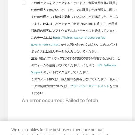
このボックスをクリックすることにより、米国連邦政府の職員ま
たは代理人ではないこと、また、その職員または代理人に関して
または代理として情報を提出していないことを確認したことにな
ります。HCL は、パートナーである Four, Inc を通じて、米国連
邦政府の顧客にソフトウェアおよびサービスを提供しています。
このチームには
https://hcltechsw.com/resources/us-
government-contact
からお問い合わせください。このコメント
ボックスには個人データを入力しないでください。
注意:
製品ソフトウェアに関する問題や質問を報告するために、こ
のフォームを使用しないでください。代わりに、
HCL Software
Support
のサイトにアクセスしてください。
このコメント欄では、個人情報を共有しないでください。個人デ
ータの使用方法については、
プライバシーステートメント
をご覧
ください。
We use cookies for the best user experience on our