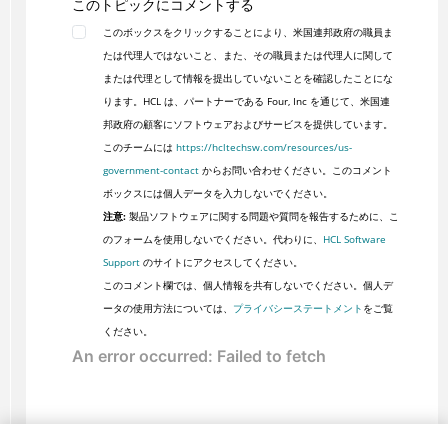
このトピックにコメントする
このボックスをクリックすることにより、米国連邦政府の職員ま
たは代理人ではないこと、また、その職員または代理人に関して
または代理として情報を提出していないことを確認したことにな
ります。HCL は、パートナーである Four, Inc を通じて、米国連
邦政府の顧客にソフトウェアおよびサービスを提供しています。
このチームには
https://hcltechsw.com/resources/us-
government-contact
からお問い合わせください。このコメント
ボックスには個人データを入力しないでください。
注意:
製品ソフトウェアに関する問題や質問を報告するために、こ
のフォームを使用しないでください。代わりに、
HCL Software
Support
のサイトにアクセスしてください。
このコメント欄では、個人情報を共有しないでください。個人デ
ータの使用方法については、
プライバシーステートメント
をご覧
ください。