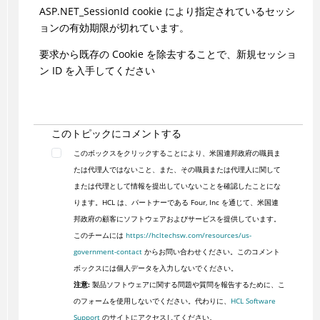
ASP.NET_SessionId cookie により指定されているセッシ
ョンの有効期限が切れています。
要求から既存の Cookie を除去することで、新規セッショ
ン ID を入手してください
このトピックにコメントする
このボックスをクリックすることにより、米国連邦政府の職員ま
たは代理人ではないこと、また、その職員または代理人に関して
または代理として情報を提出していないことを確認したことにな
ります。HCL は、パートナーである Four, Inc を通じて、米国連
邦政府の顧客にソフトウェアおよびサービスを提供しています。
このチームには
https://hcltechsw.com/resources/us-
government-contact
からお問い合わせください。このコメント
ボックスには個人データを入力しないでください。
注意:
製品ソフトウェアに関する問題や質問を報告するために、こ
のフォームを使用しないでください。代わりに、
HCL Software
Support
のサイトにアクセスしてください。