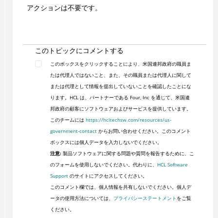
アクションは不要です。
このトピックにコメントする
このボックスをクリックすることにより、米国連邦政府の職員ま
たは代理人ではないこと、また、その職員または代理人に関して
または代理として情報を提出していないことを確認したことにな
ります。HCL は、パートナーである Four, Inc を通じて、米国連
邦政府の顧客にソフトウェアおよびサービスを提供しています。
このチームには
https://hcltechsw.com/resources/us-
government-contact
からお問い合わせください。このコメント
ボックスには個人データを入力しないでください。
注意:
製品ソフトウェアに関する問題や質問を報告するために、こ
のフォームを使用しないでください。代わりに、
HCL Software
Support
のサイトにアクセスしてください。
このコメント欄では、個人情報を共有しないでください。個人デ
ータの使用方法については、
プライバシーステートメント
をご覧
ください。