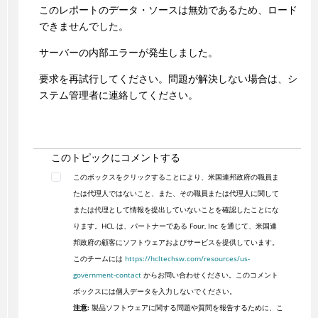
このレポートのデータ・ソースは無効であるため、ロード
できませんでした。
サーバーの内部エラーが発生しました。
要求を再試行してください。問題が解決しない場合は、シ
ステム管理者に連絡してください。
このトピックにコメントする
このボックスをクリックすることにより、米国連邦政府の職員ま
たは代理人ではないこと、また、その職員または代理人に関して
または代理として情報を提出していないことを確認したことにな
ります。HCL は、パートナーである Four, Inc を通じて、米国連
邦政府の顧客にソフトウェアおよびサービスを提供しています。
このチームには
https://hcltechsw.com/resources/us-
government-contact
からお問い合わせください。このコメント
ボックスには個人データを入力しないでください。
注意:
製品ソフトウェアに関する問題や質問を報告するために、こ