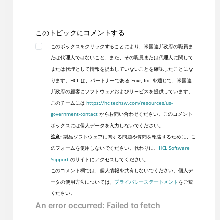
このトピックにコメントする
このボックスをクリックすることにより、米国連邦政府の職員ま
たは代理人ではないこと、また、その職員または代理人に関して
または代理として情報を提出していないことを確認したことにな
ります。HCL は、パートナーである Four, Inc を通じて、米国連
邦政府の顧客にソフトウェアおよびサービスを提供しています。
このチームには
https://hcltechsw.com/resources/us-
government-contact
からお問い合わせください。このコメント
ボックスには個人データを入力しないでください。
注意:
製品ソフトウェアに関する問題や質問を報告するために、こ
のフォームを使用しないでください。代わりに、
HCL Software
Support
のサイトにアクセスしてください。
このコメント欄では、個人情報を共有しないでください。個人デ
ータの使用方法については、
プライバシーステートメント
をご覧
ください。