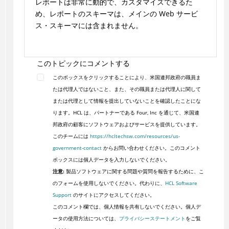
レポートは非常に動的で、カスタマイズできるた
め、レポートのスキーマは、メインの Web サービ
ス・スキーマには含まれません。
このトピックにコメントする
このボックスをクリックすることにより、米国連邦政府の職員ま
たは代理人ではないこと、また、その職員または代理人に関して
または代理として情報を提出していないことを確認したことにな
ります。HCL は、パートナーである Four, Inc を通じて、米国連
邦政府の顧客にソフトウェアおよびサービスを提供しています。
このチームには
https://hcltechsw.com/resources/us-
government-contact
からお問い合わせください。このコメント
ボックスには個人データを入力しないでください。
注意:
製品ソフトウェアに関する問題や質問を報告するために、こ
のフォームを使用しないでください。代わりに、
HCL Software
Support
のサイトにアクセスしてください。
このコメント欄では、個人情報を共有しないでください。個人デ
ータの使用方法については、
プライバシーステートメント
をご覧