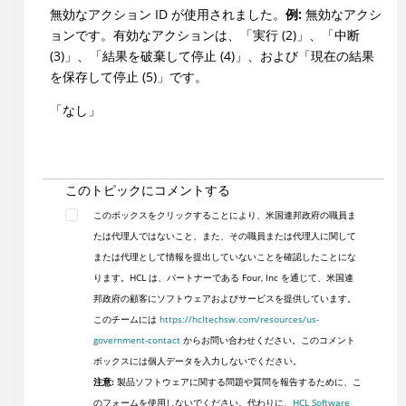
無効なアクション ID が使用されました。
例:
無効なアクシ
ョンです。有効なアクションは、「実行 (2)」、「中断
(3)」、「結果を破棄して停止 (4)」、および「現在の結果
を保存して停止 (5)」です。
「なし」
このトピックにコメントする
このボックスをクリックすることにより、米国連邦政府の職員ま
たは代理人ではないこと、また、その職員または代理人に関して
または代理として情報を提出していないことを確認したことにな
ります。HCL は、パートナーである Four, Inc を通じて、米国連
邦政府の顧客にソフトウェアおよびサービスを提供しています。
このチームには
https://hcltechsw.com/resources/us-
government-contact
からお問い合わせください。このコメント
ボックスには個人データを入力しないでください。
注意:
製品ソフトウェアに関する問題や質問を報告するために、こ
のフォームを使用しないでください。代わりに、
HCL Software